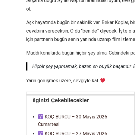
Akşama doğru Ay ile Neptün arasındaki uyum, eve gidip
ol.
Aşk hayatında bugün bir sakinlik var. Bekar Koçlar, b
cevabını vereceksin. O da “ben de” diyecek. İşte o an
için partnerin bugün senin yanında uzanıp film izlem
Maddi konularda bugün hiçbir şey alma. Cebindeki pa
Hiçbir şey yapmamak, bazen en büyük başarıdır. B
Yarın görüşmek üzere, sevgiyle kal.
İlginizi Çekebilecekler
KOÇ BURCU – 30 Mayıs 2026
Cumartesi
KOÇ BURCU – 27 Mayıs 2026