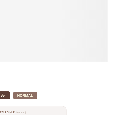
A-
NORMAL
SESLİ DİNLE
(Normal)