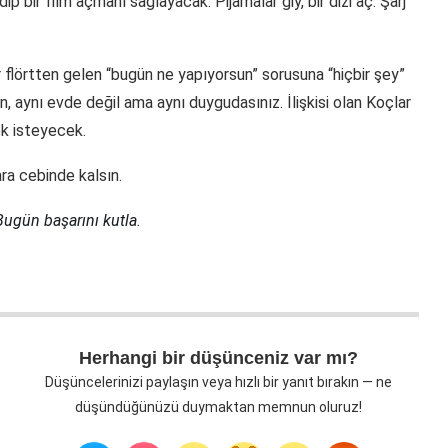
 bir film açmanı sağlayacak. Pijamalar giy, bir dizi aç. Şarj
ir flörtten gelen “bugün ne yapıyorsun” sorusuna “hiçbir şey”
, aynı evde değil ama aynı duygudasınız. İlişkisi olan Koçlar
ek isteyecek.
ra cebinde kalsın.
ugün başarını kutla.
Herhangi bir düşünceniz var mı?
Düşüncelerinizi paylaşın veya hızlı bir yanıt bırakın — ne
düşündüğünüzü duymaktan memnun oluruz!