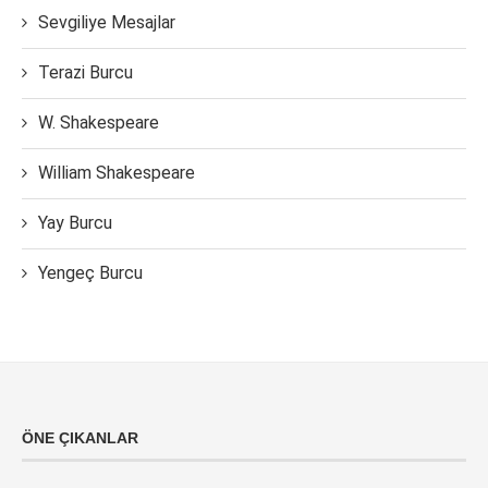
Sevgiliye Mesajlar
Terazi Burcu
W. Shakespeare
William Shakespeare
Yay Burcu
Yengeç Burcu
ÖNE ÇIKANLAR