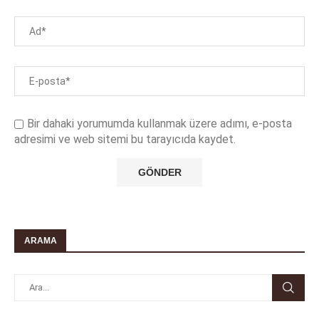
Bir dahaki yorumumda kullanmak üzere adımı, e-posta
adresimi ve web sitemi bu tarayıcıda kaydet.
ARAMA