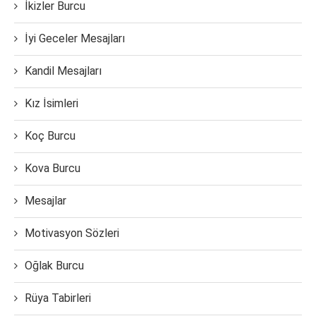
İkizler Burcu
İyi Geceler Mesajları
Kandil Mesajları
Kız İsimleri
Koç Burcu
Kova Burcu
Mesajlar
Motivasyon Sözleri
Oğlak Burcu
Rüya Tabirleri