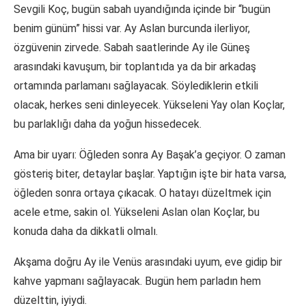
Sevgili Koç, bugün sabah uyandığında içinde bir “bugün
benim günüm” hissi var. Ay Aslan burcunda ilerliyor,
özgüvenin zirvede. Sabah saatlerinde Ay ile Güneş
arasındaki kavuşum, bir toplantıda ya da bir arkadaş
ortamında parlamanı sağlayacak. Söylediklerin etkili
olacak, herkes seni dinleyecek. Yükseleni Yay olan Koçlar,
bu parlaklığı daha da yoğun hissedecek.
Ama bir uyarı: Öğleden sonra Ay Başak’a geçiyor. O zaman
gösteriş biter, detaylar başlar. Yaptığın işte bir hata varsa,
öğleden sonra ortaya çıkacak. O hatayı düzeltmek için
acele etme, sakin ol. Yükseleni Aslan olan Koçlar, bu
konuda daha da dikkatli olmalı.
Akşama doğru Ay ile Venüs arasındaki uyum, eve gidip bir
kahve yapmanı sağlayacak. Bugün hem parladın hem
düzelttin, iyiydi.