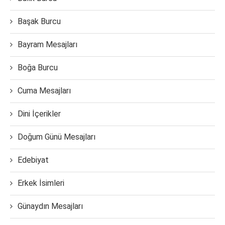
Başak Burcu
Bayram Mesajları
Boğa Burcu
Cuma Mesajları
Dini İçerikler
Doğum Günü Mesajları
Edebiyat
Erkek İsimleri
Günaydın Mesajları