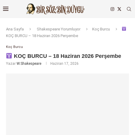
Ana Sayfa
Shakespeare Yorumluyor
Koç Burcu
KOÇ BURCU – 18 Haziran 2026 Perşembe
Koç Burcu
KOÇ BURCU – 18 Haziran 2026 Perşembe
Yazar
W.Shakespeare
Haziran 17, 2026