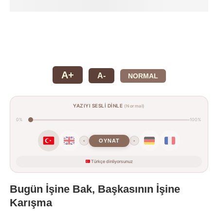
A+
A-
NORMAL
YAZIYI SESLİ DİNLE
(Normal)
0%
100%
OYNAT
‹
›
Türkçe dinliyorsunuz
Bugün İşine Bak, Başkasının İşine
Karışma