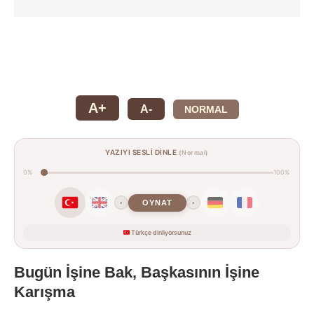
A+
A-
NORMAL
YAZIYI SESLİ DİNLE
(Normal)
0%
100%
OYNAT
‹
›
Türkçe dinliyorsunuz
Bugün İşine Bak, Başkasının İşine
Karışma