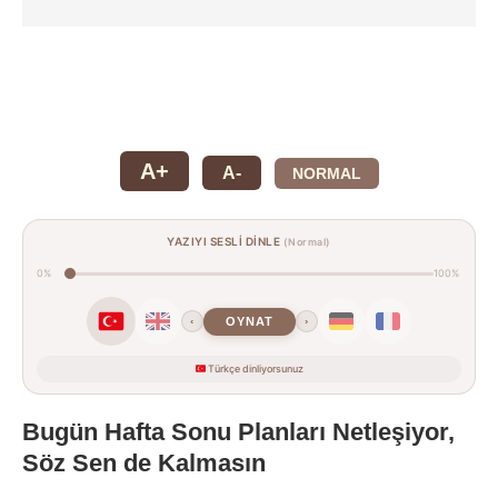
A+
A-
NORMAL
YAZIYI SESLİ DİNLE
(Normal)
0%
100%
OYNAT
‹
›
Türkçe dinliyorsunuz
Bugün Hafta Sonu Planları Netleşiyor,
Söz Sen de Kalmasın