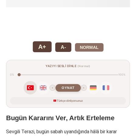
A+
A-
NORMAL
YAZIYI SESLİ DİNLE
(Normal)
0%
100%
OYNAT
‹
›
Türkçe dinliyorsunuz
Bugün Kararını Ver, Artık Erteleme
Sevgili Terazi, bugün sabah uyandığında hâlâ bir karar