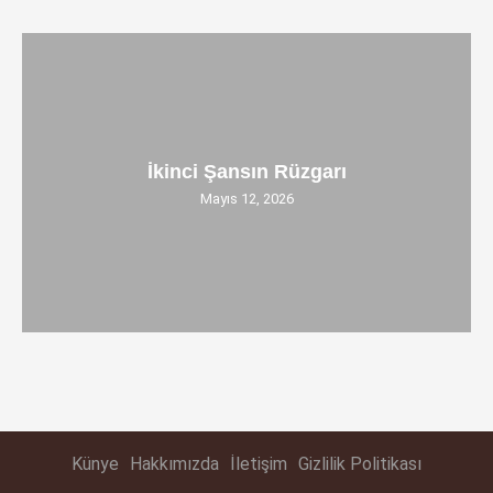
İkinci Şansın Rüzgarı
Mayıs 12, 2026
Künye
Hakkımızda
İletişim
Gizlilik Politikası