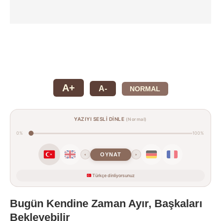
A+
A-
NORMAL
YAZIYI SESLİ DİNLE
(Normal)
0%
100%
OYNAT
‹
›
Türkçe dinliyorsunuz
Bugün Kendine Zaman Ayır, Başkaları
Bekleyebilir