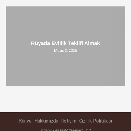
Rüyada Evlilik Teklifi Almak
Mayıs 3, 2026
Künye
Hakkımızda
İletişim
Gizlilik Politikası
© 2026 - All Right Reserved. BbR