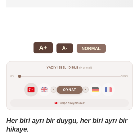
A+
A-
NORMAL
YAZIYI SESLİ DİNLE
(Normal)
0%
100%
OYNAT
‹
›
Türkçe dinliyorsunuz
Her biri ayrı bir duygu, her biri ayrı bir
hikaye.