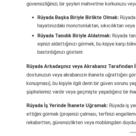
güvensizliğinizi, bir şeyleri mahvetme korkunuzu veya 
Rüyada Başka Biriyle Birlikte Olmak:
Rüyada t
hayatınızdaki monotonluktan, sıkıcılıktan veya 
Rüyada Tanıdık Biriyle Aldatmak:
Rüyada tanı
eşinizi aldattığınızı görmek, bu kişiye karşı bilin
bastırdığınızı gösterir.
Rüyada Arkadaşınız veya Akrabanız Tarafından 
dostunuzun veya akrabanızın ihanete uğrattığını görm
konuşması), bu kişiyle ilgili derin bir güven sorunu yaş
şüpheleriniz vardır veya geçmişte yaşadığınız bir ih
Rüyada İş Yerinde İhanete Uğramak:
Rüyada iş yer
ettiğini görmek (projenizi çalması, terfinizi engelle
rekabetten, güvensizlikten veya mobbingden duyduğu