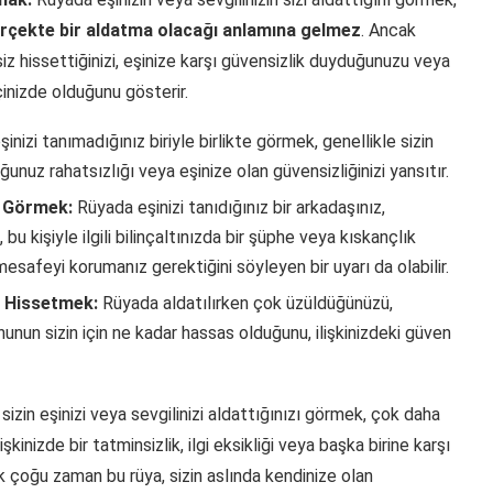
rçekte bir aldatma olacağı anlamına gelmez
. Ancak
siz hissettiğinizi, eşinize karşı güvensizlik duyduğunuzu veya
inizde olduğunu gösterir.
nizi tanımadığınız biriyle birlikte görmek, genellikle sizin
unuz rahatsızlığı veya eşinize olan güvensizliğinizi yansıtır.
n Görmek:
Rüyada eşinizi tanıdığınız bir arkadaşınız,
u kişiyle ilgili bilinçaltınızda bir şüphe veya kıskançlık
mesafeyi korumanız gerektiğini söyleyen bir uyarı da olabilir.
e Hissetmek:
Rüyada aldatılırken çok üzüldüğünüzü,
unun sizin için ne kadar hassas olduğunu, ilişkinizdeki güven
izin eşinizi veya sevgilinizi aldattığınızı görmek, çok daha
şkinizde bir tatminsizlik, ilgi eksikliği veya başka birine karşı
k çoğu zaman bu rüya, sizin aslında kendinize olan