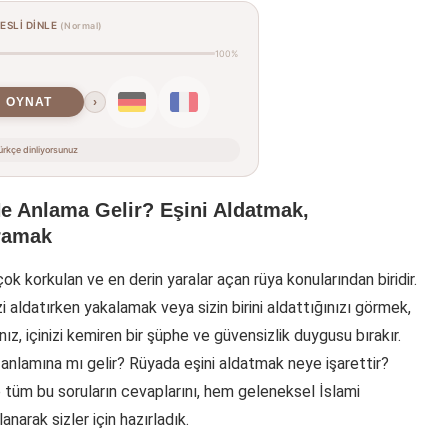
SESLİ DİNLE
(Normal)
100%
OYNAT
›
rkçe dinliyorsunuz
e Anlama Gelir? Eşini Aldatmak,
ğramak
k korkulan ve en derin yaralar açan rüya konularından biridir.
i aldatırken yakalamak veya sizin birini aldattığınızı görmek,
, içinizi kemiren bir şüphe ve güvensizlik duygusu bırakır.
 anlamına mı gelir? Rüyada eşini aldatmak neye işarettir?
te tüm bu soruların cevaplarını, hem geleneksel İslami
narak sizler için hazırladık.