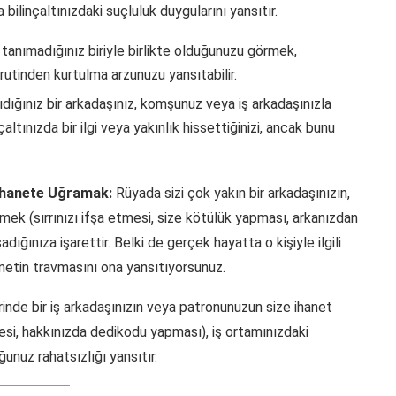
bilinçaltınızdaki suçluluk duygularını yansıtır.
anımadığınız biriyle birlikte olduğunuzu görmek,
rutinden kurtulma arzunuzu yansıtabilir.
dığınız bir arkadaşınız, komşunuz veya iş arkadaşınızla
çaltınızda bir ilgi veya yakınlık hissettiğinizi, ancak bunu
İhanete Uğramak:
Rüyada sizi çok yakın bir arkadaşınızın,
ek (sırrınızı ifşa etmesi, size kötülük yapması, arkanızdan
adığınıza işarettir. Belki de gerçek hayatta o kişiyle ilgili
anetin travmasını ona yansıtıyorsunuz.
inde bir iş arkadaşınızın veya patronunuzun size ihanet
mesi, hakkınızda dedikodu yapması), iş ortamınızdaki
nuz rahatsızlığı yansıtır.