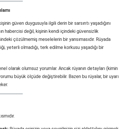
nlamı
inin güven duygusuyla ilgili derin bir sarsıntı yaşadığını
 habercisi değil, kişinin kendi içindeki güvensizlik
kisindeki çözülmemiş meselelerin bir yansımasıdır. Rüyada
iği, yeterli olmadığı, terk edilme korkusu yaşadığı bir
genel olarak olumsuz yorumlar. Ancak rüyanın detayları (kimin
orumu büyük ölçüde değiştirebilir. Bazen bu rüyalar, bir uyarı
eker.
ısmıdır.
mak:
Rüyada eşinizin veya sevgilinizin sizi aldattığını görmek,