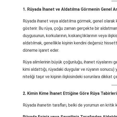
1. Rüyada İhanet ve Aldatılma Görmenin Genel A
Rüyada ihanet veya aldatılma görmek, genel olarak kiş
gösterir. Bu rüya, çoğu zaman gerçekte bir aldatmanın
duygusunun, korkularının, kıskançlıklarının veya iliş
aldatılmak, genellikle kişinin kendini değersiz hissett
döneme işaret eder.
Rüya alimlerinin büyük çoğunluğu, ihanet rüyalarını 
kimi aldattığı, rüyadaki duygular ve rüyanın sonucu) y
niteliği taşır ve kişinin ilişkisindeki sorunlara dikkat ç
2. Kimin Kime İhanet Ettiğine Göre Rüya Tabirleri
Rüyada ihanetin tarafları, belki de yorumun en kritik k
Rüyada Eşiniz veya Sevgiliniz Tarafından Aldatıl