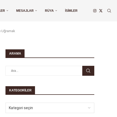
LER
MESAJLAR
RÜYA
İSIMLER
te Uğramak
ARAMA
KATEGORILER