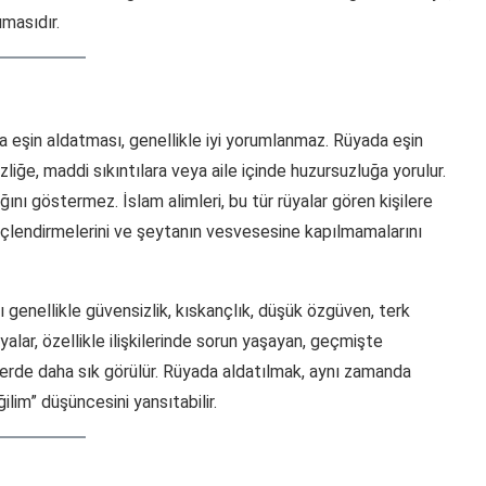
masıdır.
a eşin aldatması, genellikle iyi yorumlanmaz. Rüyada eşin
zliğe, maddi sıkıntılara veya aile içinde huzursuzluğa yorulur.
ını göstermez. İslam alimleri, bu tür rüyalar gören kişilere
mi güçlendirmelerini ve şeytanın vesvesesine kapılmamalarını
ı genellikle güvensizlik, kıskançlık, düşük özgüven, terk
üyalar, özellikle ilişkilerinde sorun yaşayan, geçmişte
lerde daha sık görülür. Rüyada aldatılmak, aynı zamanda
ilim” düşüncesini yansıtabilir.