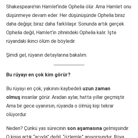
Shakespeare’nin
Hamlet
‘inde Ophelia ölür. Ama Hamlet onu
düşünmeye devam eder. Her düşünüşünde Ophelia biraz
daha değişir, biraz daha farklılaşır. Sonunda artık gerçek
Ophelia değil, Hamlet’in zihnindeki Ophelia kalır. İşte
rüyandaki ikinci ölüm de böyledir.
Şimdi gel, rüyanın detaylarına bakalım.
Bu rüyayı en çok kim görür?
Bu rüyayı en çok, yakınını kaybedeli
uzun zaman
olmuş
insanlar görür. Aradan aylar, hatta yıllar geçmiştir.
Ama bir gece uyanırsın, rüyanda o ölmüş kişi tekrar
ölüyordur.
Neden? Çünkü yas sürecinin
son aşamasına
gelmişsindir.
O kişiyi artık “acıyla” değil, “özlemle” anıyorsundur. Rüya,