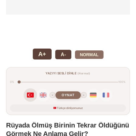
A+
A-
NORMAL
YAZIYI SESLİ DİNLE
(Normal)
0%
100%
OYNAT
‹
›
Türkçe dinliyorsunuz
Rüyada Ölmüş Birinin Tekrar Öldüğünü
Görmek Ne Anlama Gelir?