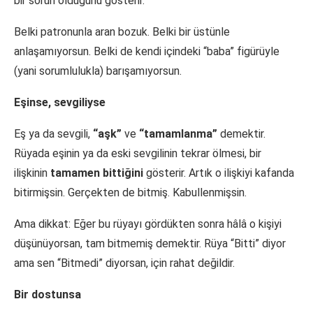
bir sorun olduğunu gösterir.
Belki patronunla aran bozuk. Belki bir üstünle
anlaşamıyorsun. Belki de kendi içindeki “baba” figürüyle
(yani sorumlulukla) barışamıyorsun.
Eşinse, sevgiliyse
Eş ya da sevgili,
“aşk”
ve
“tamamlanma”
demektir.
Rüyada eşinin ya da eski sevgilinin tekrar ölmesi, bir
ilişkinin
tamamen bittiğini
gösterir. Artık o ilişkiyi kafanda
bitirmişsin. Gerçekten de bitmiş. Kabullenmişsin.
Ama dikkat: Eğer bu rüyayı gördükten sonra hâlâ o kişiyi
düşünüyorsan, tam bitmemiş demektir. Rüya “Bitti” diyor
ama sen “Bitmedi” diyorsan, için rahat değildir.
Bir dostunsa