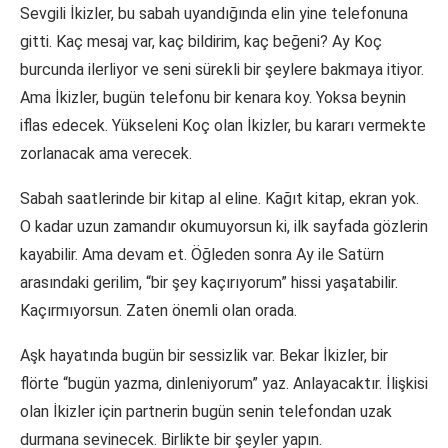
Sevgili İkizler, bu sabah uyandığında elin yine telefonuna
gitti. Kaç mesaj var, kaç bildirim, kaç beğeni? Ay Koç
burcunda ilerliyor ve seni sürekli bir şeylere bakmaya itiyor.
Ama İkizler, bugün telefonu bir kenara koy. Yoksa beynin
iflas edecek. Yükseleni Koç olan İkizler, bu kararı vermekte
zorlanacak ama verecek.
Sabah saatlerinde bir kitap al eline. Kağıt kitap, ekran yok.
O kadar uzun zamandır okumuyorsun ki, ilk sayfada gözlerin
kayabilir. Ama devam et. Öğleden sonra Ay ile Satürn
arasındaki gerilim, “bir şey kaçırıyorum” hissi yaşatabilir.
Kaçırmıyorsun. Zaten önemli olan orada.
Aşk hayatında bugün bir sessizlik var. Bekar İkizler, bir
flörte “bugün yazma, dinleniyorum” yaz. Anlayacaktır. İlişkisi
olan İkizler için partnerin bugün senin telefondan uzak
durmana sevinecek. Birlikte bir şeyler yapın.