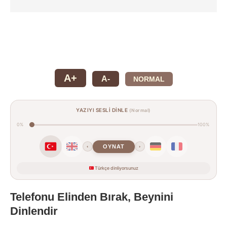
A+
A-
NORMAL
YAZIYI SESLİ DİNLE
(Normal)
0%
100%
OYNAT
‹
›
Türkçe dinliyorsunuz
Telefonu Elinden Bırak, Beynini
Dinlendir