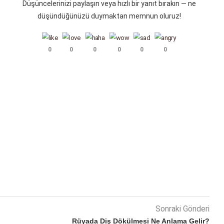
Düşüncelerinizi paylaşın veya hızlı bir yanıt bırakın — ne
düşündüğünüzü duymaktan memnun oluruz!
0
0
0
0
0
0
Sonraki Gönderi
Rüyada Diş Dökülmesi Ne Anlama Gelir?