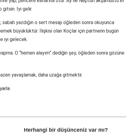
 kahve yap, pencere kenarına otur. Ay ile Neptün akşamüstü el
gitsin. İyi gelir.
, sabah yazdığın o sert mesajı öğleden sonra okuyunca
mek büyüklüktür. İlişkisi olan Koçlar için partnerin bugün
de iyi gelecek.
yapma. O “hemen alayım” dediğin şey, öğleden sonra gözüne
Bazen yavaşlamak, daha uzağa gitmektir.
yarla.
Herhangi bir düşünceniz var mı?