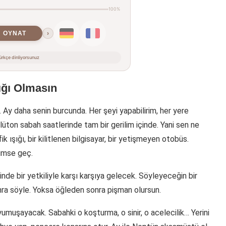
100%
OYNAT
›
rkçe dinliyorsunuz
ığı Olmasın
. Ay daha senin burcunda. Her şeyi yapabilirim, her yere
Plüton sabah saatlerinde tam bir gerilim içinde. Yani sen ne
ik ışığı, bir kilitlenen bilgisayar, bir yetişmeyen otobüs.
lümse geç.
inde bir yetkiliyle karşı karşıya gelecek. Söyleyeceğin bir
ra söyle. Yoksa öğleden sonra pişman olursun.
umuşayacak. Sabahki o koşturma, o sinir, o acelecilik… Yerini