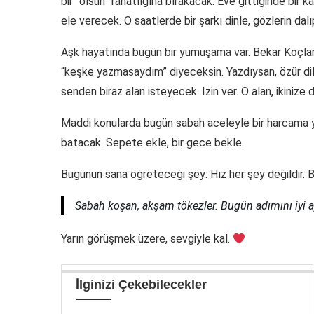
bir “olsun” rahatlığına bırakacak. Eve gittiğinde bir
ele verecek. O saatlerde bir şarkı dinle, gözlerin dalıp 
Aşk hayatında bugün bir yumuşama var. Bekar Koçlar
“keşke yazmasaydım” diyeceksin. Yazdıysan, özür dile
senden biraz alan isteyecek. İzin ver. O alan, ikinize 
Maddi konularda bugün sabah aceleyle bir harcama 
batacak. Sepete ekle, bir gece bekle.
Bugünün sana öğreteceği şey: Hız her şey değildir. 
Sabah koşan, akşam tökezler. Bugün adımını iyi a
Yarın görüşmek üzere, sevgiyle kal.
İlginizi Çekebilecekler