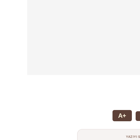
A+
YAZIYI 