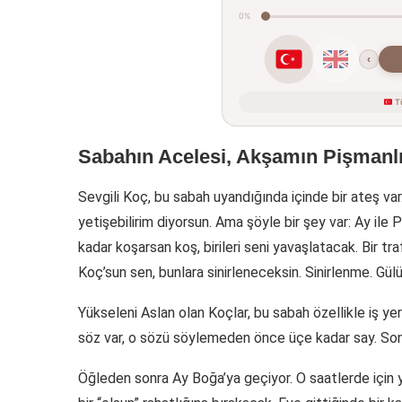
0%
‹
Tü
Sabahın Acelesi, Akşamın Pişmanl
Sevgili Koç, bu sabah uyandığında içinde bir ateş var
yetişebilirim diyorsun. Ama şöyle bir şey var: Ay ile 
kadar koşarsan koş, birileri seni yavaşlatacak. Bir traf
Koç’sun sen, bunlara sinirleneceksin. Sinirlenme. Gü
Yükseleni Aslan olan Koçlar, bu sabah özellikle iş yer
söz var, o sözü söylemeden önce üçe kadar say. Son
Öğleden sonra Ay Boğa’ya geçiyor. O saatlerde için y