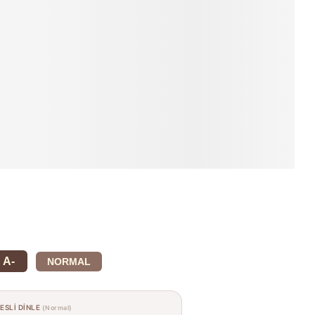
A-
NORMAL
SESLİ DİNLE
(Normal)