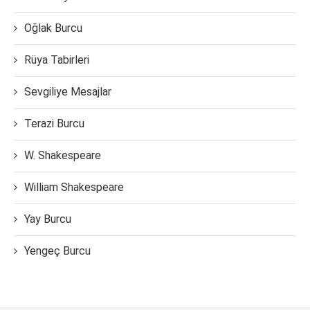
Oğlak Burcu
Rüya Tabirleri
Sevgiliye Mesajlar
Terazi Burcu
W. Shakespeare
William Shakespeare
Yay Burcu
Yengeç Burcu