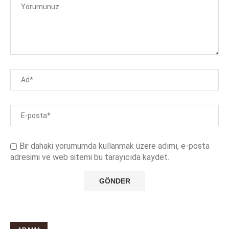
Bir dahaki yorumumda kullanmak üzere adımı, e-posta
adresimi ve web sitemi bu tarayıcıda kaydet.