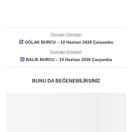
Önceki Gönderi
OĞLAK BURCU – 10 Haziran 2026 Çarşamba
Sonraki Gönderi
BALIK BURCU – 10 Haziran 2026 Çarşamba
BUNU DA BEĞENEBILIRSINIZ