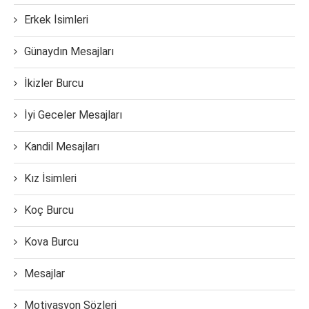
Erkek İsimleri
Günaydın Mesajları
İkizler Burcu
İyi Geceler Mesajları
Kandil Mesajları
Kız İsimleri
Koç Burcu
Kova Burcu
Mesajlar
Motivasyon Sözleri