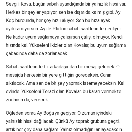
Sevgili Kova, bugün sabah uyandığında bir yalnızlık hissi var.
Herkes bir şeyler yapıyor, sen ise dışarıda kalmış gibi. Ay
Koç burcunda, her şey hızlı akıyor. Sen bu hıza ayak
uyduramıyorsun. Ay ile Plüton sabah saatlerinde geriliyor.
Ne kadar uyum sağlamaya çalışırsan çalış, olmuyor. Kendi
hızında kal. Yükseleni İkizler olan Kovalar, bu uyum sağlama
çabasında daha da zorlanacak.
Sabah saatlerinde bir arkadaşından bir mesaj gelecek. O
mesajda herkesin bir yere gittiğini göreceksin. Canın
sıkılacak. Ama sen de bir şey yapmak istemeyeceksin. Kal
evinde. Yükseleni Terazi olan Kovalar, bu kararı vermekte
zorlansa da, verecek.
Öğleden sonra Ay Boğa’ya geçiyor. O zaman içindeki
yalnızlık hissi dağılacak. Çünkü Ay toprak grubuna geçti,
artık her şey daha sağlam. Yalnız olmadığını anlayacaksın.