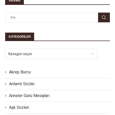
ARAMA
KATEGORILER
Akrep Burcu
Anlamlı Sözler
Anneler Günü Mesajları
Aşk Sözleri