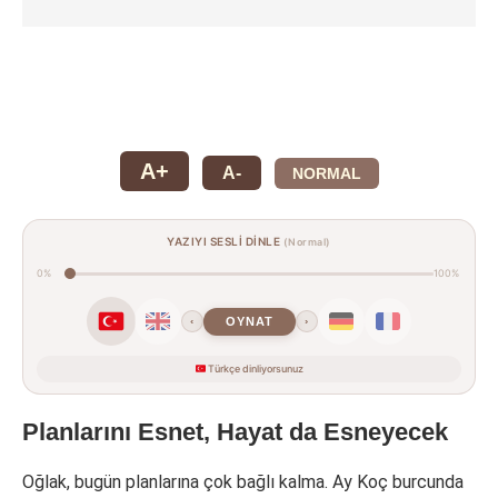
A+
A-
NORMAL
YAZIYI SESLİ DİNLE
(Normal)
0%
100%
OYNAT
‹
›
Türkçe dinliyorsunuz
Planlarını Esnet, Hayat da Esneyecek
Oğlak, bugün planlarına çok bağlı kalma. Ay Koç burcunda