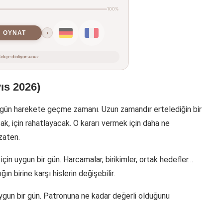
100%
OYNAT
›
rkçe dinliyorsunuz
ıs 2026)
Bugün harekete geçme zamanı. Uzun zamandır ertelediğin bir
cak, için rahatlayacak. O kararı vermek için daha ne
zaten.
in uygun bir gün. Harcamalar, birikimler, ortak hedefler…
ın birine karşı hislerin değişebilir.
ygun bir gün. Patronuna ne kadar değerli olduğunu