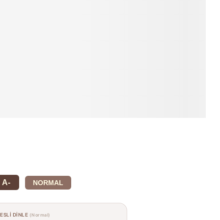
A-
NORMAL
SESLİ DİNLE
(Normal)