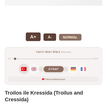
A+
A-
NORMAL
YAZIYI SESLİ DİNLE
(Normal)
0%
100%
OYNAT
‹
›
Türkçe dinliyorsunuz
Troilos ile Kressida (Troilus and
Cressida)