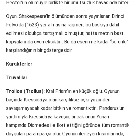
Hector’un ölümüyle birlikte bir umutsuzluk havasında biter.
Oyun, Shakespeare’in ölümünden sonra yayınlanan Birinci
Folyo’da (1623) yer almasına rağmen, bu baskıya dahil
edilmesi oldukça tartışmalı olmuştur; hatta metnin bazı
kopyalarında oyun eksiktir
. Bu da eserin ne kadar “sorunlu”
karşılandığının bir göstergesidir.
Karakterler
Truvalılar
Troilos (Troilus):
Kral Priam’ın en küçük oğlu. Oyunun
başında Kressida’ya olan karşılıksız aşkı yüzünden
savaşamayacak kadar bitkin ve romantiktir
. Pandarus’un
yardımıyla Kressida’ya kavuşur, ancak onun Yunan
kampında Diomedes ile flört ettiğini görünce tüm romantik
duyguları paramparça olur. Oyunun ilerleyen kısımlarında,