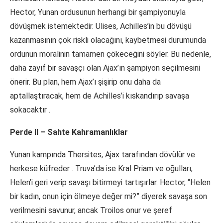
Hector, Yunan ordusunun herhangi bir şampiyonuyla
dövüşmek istemektedir. Ulises, Achilles’in bu dövüşü
kazanmasının çok riskli olacağını, kaybetmesi durumunda
ordunun moralinin tamamen çökeceğini söyler. Bu nedenle,
daha zayıf bir savaşçı olan Ajax’ın şampiyon seçilmesini
önerir. Bu plan, hem Ajax’ı şişirip onu daha da
aptallaştıracak, hem de Achilles’i kıskandırıp savaşa
sokacaktır
.
Perde II – Sahte Kahramanlıklar
Yunan kampında Thersites, Ajax tarafından dövülür ve
herkese küfreder
. Truva’da ise Kral Priam ve oğulları,
Helen’i geri verip savaşı bitirmeyi tartışırlar. Hector, “Helen
bir kadın, onun için ölmeye değer mi?” diyerek savaşa son
verilmesini savunur, ancak Troilos onur ve şeref