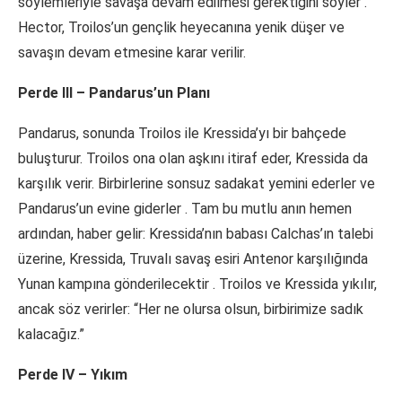
söylemleriyle savaşa devam edilmesi gerektiğini söyler
.
Hector, Troilos’un gençlik heyecanına yenik düşer ve
savaşın devam etmesine karar verilir.
Perde III – Pandarus’un Planı
Pandarus, sonunda Troilos ile Kressida’yı bir bahçede
buluşturur. Troilos ona olan aşkını itiraf eder, Kressida da
karşılık verir. Birbirlerine sonsuz sadakat yemini ederler ve
Pandarus’un evine giderler
. Tam bu mutlu anın hemen
ardından, haber gelir: Kressida’nın babası Calchas’ın talebi
üzerine, Kressida, Truvalı savaş esiri Antenor karşılığında
Yunan kampına gönderilecektir
. Troilos ve Kressida yıkılır,
ancak söz verirler: “Her ne olursa olsun, birbirimize sadık
kalacağız.”
Perde IV – Yıkım