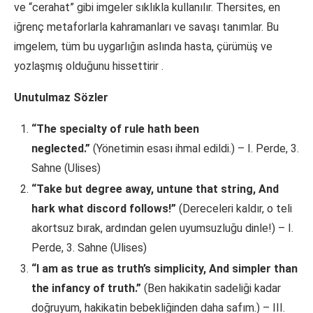
ve “cerahat” gibi imgeler sıklıkla kullanılır. Thersites, en
iğrenç metaforlarla kahramanları ve savaşı tanımlar. Bu
imgelem, tüm bu uygarlığın aslında hasta, çürümüş ve
yozlaşmış olduğunu hissettirir
.
Unutulmaz Sözler
“The specialty of rule hath been
neglected.”
(Yönetimin esası ihmal edildi.) – I. Perde, 3.
Sahne (Ulises)
“Take but degree away, untune that string, And
hark what discord follows!”
(Dereceleri kaldır, o teli
akortsuz bırak, ardından gelen uyumsuzluğu dinle!) – I.
Perde, 3. Sahne (Ulises)
“I am as true as truth’s simplicity, And simpler than
the infancy of truth.”
(Ben hakikatin sadeliği kadar
doğruyum, hakikatin bebekliğinden daha safım.) – III.