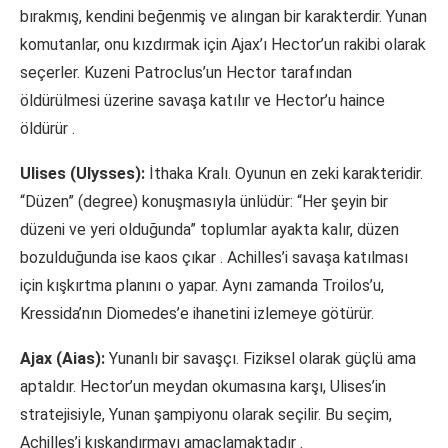
bırakmış, kendini beğenmiş ve alıngan bir karakterdir. Yunan
komutanlar, onu kızdırmak için Ajax’ı Hector’un rakibi olarak
seçerler. Kuzeni Patroclus’un Hector tarafından
öldürülmesi üzerine savaşa katılır ve Hector’u haince
öldürür
.
Ulises (Ulysses):
İthaka Kralı. Oyunun en zeki karakteridir.
“Düzen” (degree) konuşmasıyla ünlüdür: “Her şeyin bir
düzeni ve yeri olduğunda” toplumlar ayakta kalır, düzen
bozulduğunda ise kaos çıkar
. Achilles’i savaşa katılması
için kışkırtma planını o yapar. Aynı zamanda Troilos’u,
Kressida’nın Diomedes’e ihanetini izlemeye götürür.
Ajax (Aias):
Yunanlı bir savaşçı. Fiziksel olarak güçlü ama
aptaldır. Hector’un meydan okumasına karşı, Ulises’in
stratejisiyle, Yunan şampiyonu olarak seçilir. Bu seçim,
Achilles’i kıskandırmayı amaçlamaktadır
.