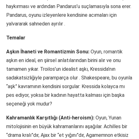
haykırması ve ardından Pandarus’u suçlamasıyla sona erer.
Pandarus, oyunu izleyenlere kendisine acımaları için
yalvararak sahneden ayrılır
.
Temalar
Aşkın İhaneti ve Romantizmin Sonu:
Oyun, romantik
aşkın en ideal, en şiirsel anlatılarından birini alır ve onu
tamamen yıkar. Troilos’un idealist aşkı, Kressida’nın
sadakatsizliğiyle paramparça olur
. Shakespeare, bu oyunla
“aşk” kavramının kendisini sorgular: Kressida kolayca mı
pes ediyor, yoksa bir kadının hayatta kalması için başka
seçeneği yok mudur?
Kahramanlık Karşıtlığı (Anti-heroism):
Oyun, Yunan
mitolojisinin en büyük kahramanlarını aşağılar. Achilles bir
“drama kralı”dır, Ajax bir “et yığını”dır, Agamemnon etkisiz