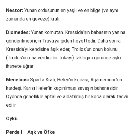
Nestor:
Yunan ordusunun en yaşlı ve en bilge (ve aynı
zamanda en geveze) kralı.
Diomedes:
Yunan komutan. Kressida’nın babasının yanına
gönderilmesi için Truva’ya giden heyettedir. Daha sonra
Kressida’yı kendisine âşık eder, Troilos’un onun kolunu
(Troilos’un ona verdiği bir tokayı) taktığını görünce aşkı
ihanete uğrar
.
Menelaus:
Sparta Kralı, Helen’in kocası, Agamemnon’un
kardeşi. Karısı Helen’in kaçırılması savaşın bahanesidir.
Oyonda genellikle aptal ve aldatılmış bir koca olarak tasvir
edilir.
Öykü
Perde I – Aşk ve Öfke