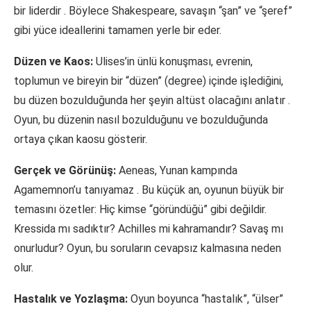
bir liderdir
. Böylece Shakespeare, savaşın “şan” ve “şeref”
gibi yüce ideallerini tamamen yerle bir eder.
Düzen ve Kaos:
Ulises’in ünlü konuşması, evrenin,
toplumun ve bireyin bir “düzen” (degree) içinde işlediğini,
bu düzen bozulduğunda her şeyin altüst olacağını anlatır
.
Oyun, bu düzenin nasıl bozulduğunu ve bozulduğunda
ortaya çıkan kaosu gösterir.
Gerçek ve Görünüş:
Aeneas, Yunan kampında
Agamemnon’u tanıyamaz
. Bu küçük an, oyunun büyük bir
temasını özetler: Hiç kimse “göründüğü” gibi değildir.
Kressida mı sadıktır? Achilles mi kahramandır? Savaş mı
onurludur? Oyun, bu soruların cevapsız kalmasına neden
olur.
Hastalık ve Yozlaşma:
Oyun boyunca “hastalık”, “ülser”