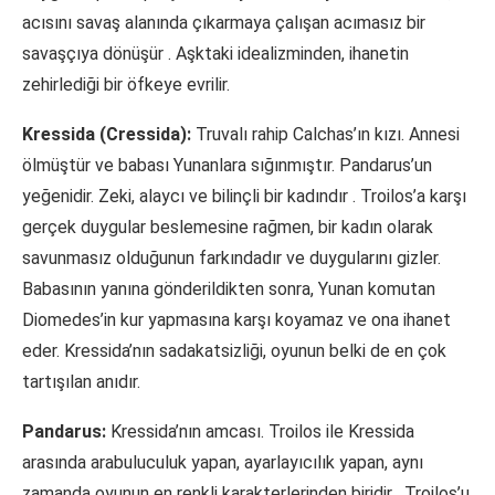
acısını savaş alanında çıkarmaya çalışan acımasız bir
savaşçıya dönüşür
. Aşktaki idealizminden, ihanetin
zehirlediği bir öfkeye evrilir.
Kressida (Cressida):
Truvalı rahip Calchas’ın kızı. Annesi
ölmüştür ve babası Yunanlara sığınmıştır. Pandarus’un
yeğenidir. Zeki, alaycı ve bilinçli bir kadındır
. Troilos’a karşı
gerçek duygular beslemesine rağmen, bir kadın olarak
savunmasız olduğunun farkındadır ve duygularını gizler.
Babasının yanına gönderildikten sonra, Yunan komutan
Diomedes’in kur yapmasına karşı koyamaz ve ona ihanet
eder. Kressida’nın sadakatsizliği, oyunun belki de en çok
tartışılan anıdır.
Pandarus:
Kressida’nın amcası. Troilos ile Kressida
arasında arabuluculuk yapan, ayarlayıcılık yapan, aynı
zamanda oyunun en renkli karakterlerinden biridir
. Troilos’u