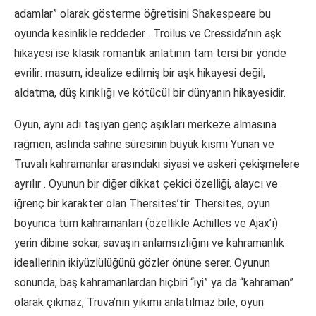
adamlar” olarak gösterme öğretisini Shakespeare bu
oyunda kesinlikle reddeder
. Troilus ve Cressida’nın aşk
hikayesi ise klasik romantik anlatının tam tersi bir yönde
evrilir: masum, idealize edilmiş bir aşk hikayesi değil,
aldatma, düş kırıklığı ve kötücül bir dünyanın hikayesidir.
Oyun, aynı adı taşıyan genç aşıkları merkeze almasına
rağmen, aslında sahne süresinin büyük kısmı Yunan ve
Truvalı kahramanlar arasındaki siyasi ve askeri çekişmelere
ayrılır
. Oyunun bir diğer dikkat çekici özelliği, alaycı ve
iğrenç bir karakter olan Thersites’tir. Thersites, oyun
boyunca tüm kahramanları (özellikle Achilles ve Ajax’ı)
yerin dibine sokar, savaşın anlamsızlığını ve kahramanlık
ideallerinin ikiyüzlülüğünü gözler önüne serer. Oyunun
sonunda, baş kahramanlardan hiçbiri “iyi” ya da “kahraman”
olarak çıkmaz; Truva’nın yıkımı anlatılmaz bile, oyun