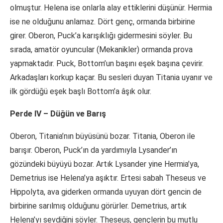
olmuştur. Helena ise onlarla alay ettiklerini düşünür. Hermia
ise ne olduğunu anlamaz. Dört genç, ormanda birbirine
girer. Oberon, Puck’a karışıklığı gidermesini söyler. Bu
sırada, amatör oyuncular (Mekanikler) ormanda prova
yapmaktadır. Puck, Bottom’un başını eşek başına çevirir.
Arkadaşları korkup kaçar. Bu sesleri duyan Titania uyanır ve
ilk gördüğü eşek başlı Bottom’a âşık olur.
Perde IV – Düğün ve Barış
Oberon, Titania’nın büyüsünü bozar. Titania, Oberon ile
barışır. Oberon, Puck’ın da yardımıyla Lysander’ın
gözündeki büyüyü bozar. Artık Lysander yine Hermia’ya,
Demetrius ise Helena’ya aşıktır. Ertesi sabah Theseus ve
Hippolyta, ava giderken ormanda uyuyan dört gencin de
birbirine sarılmış olduğunu görürler. Demetrius, artık
Helena’yı sevdiğini söyler. Theseus, gençlerin bu mutlu