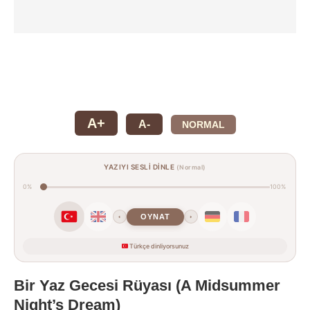
A+
A-
NORMAL
YAZIYI SESLİ DİNLE
(Normal)
0%
100%
OYNAT
‹
›
Türkçe dinliyorsunuz
Bir Yaz Gecesi Rüyası (A Midsummer
Night’s Dream)