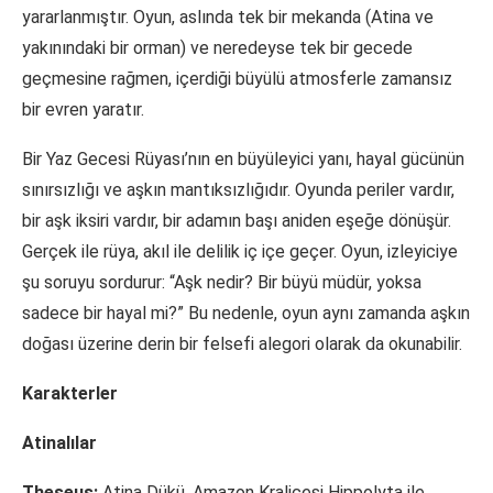
yararlanmıştır. Oyun, aslında tek bir mekanda (Atina ve
yakınındaki bir orman) ve neredeyse tek bir gecede
geçmesine rağmen, içerdiği büyülü atmosferle zamansız
bir evren yaratır.
Bir Yaz Gecesi Rüyası’nın en büyüleyici yanı, hayal gücünün
sınırsızlığı ve aşkın mantıksızlığıdır. Oyunda periler vardır,
bir aşk iksiri vardır, bir adamın başı aniden eşeğe dönüşür.
Gerçek ile rüya, akıl ile delilik iç içe geçer. Oyun, izleyiciye
şu soruyu sordurur: “Aşk nedir? Bir büyü müdür, yoksa
sadece bir hayal mi?” Bu nedenle, oyun aynı zamanda aşkın
doğası üzerine derin bir felsefi alegori olarak da okunabilir.
Karakterler
Atinalılar
Theseus:
Atina Dükü. Amazon Kraliçesi Hippolyta ile