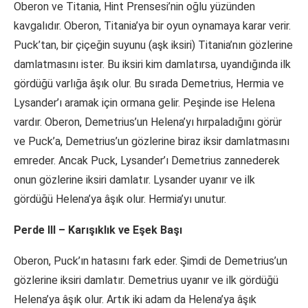
Oberon ve Titania, Hint Prensesi’nin oğlu yüzünden
kavgalıdır. Oberon, Titania’ya bir oyun oynamaya karar verir.
Puck’tan, bir çiçeğin suyunu (aşk iksiri) Titania’nın gözlerine
damlatmasını ister. Bu iksiri kim damlatırsa, uyandığında ilk
gördüğü varlığa âşık olur. Bu sırada Demetrius, Hermia ve
Lysander’ı aramak için ormana gelir. Peşinde ise Helena
vardır. Oberon, Demetrius’un Helena’yı hırpaladığını görür
ve Puck’a, Demetrius’un gözlerine biraz iksir damlatmasını
emreder. Ancak Puck, Lysander’ı Demetrius zannederek
onun gözlerine iksiri damlatır. Lysander uyanır ve ilk
gördüğü Helena’ya âşık olur. Hermia’yı unutur.
Perde III – Karışıklık ve Eşek Başı
Oberon, Puck’ın hatasını fark eder. Şimdi de Demetrius’un
gözlerine iksiri damlatır. Demetrius uyanır ve ilk gördüğü
Helena’ya âşık olur. Artık iki adam da Helena’ya âşık