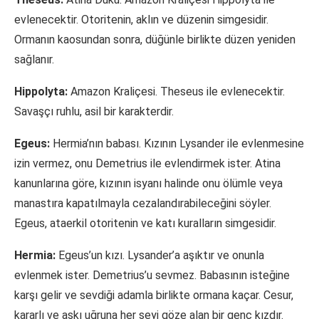
evlenecektir. Otoritenin, aklın ve düzenin simgesidir.
Ormanın kaosundan sonra, düğünle birlikte düzen yeniden
sağlanır.
Hippolyta:
Amazon Kraliçesi. Theseus ile evlenecektir.
Savaşçı ruhlu, asil bir karakterdir.
Egeus:
Hermia’nın babası. Kızının Lysander ile evlenmesine
izin vermez, onu Demetrius ile evlendirmek ister. Atina
kanunlarına göre, kızının isyanı halinde onu ölümle veya
manastıra kapatılmayla cezalandırabileceğini söyler.
Egeus, ataerkil otoritenin ve katı kuralların simgesidir.
Hermia:
Egeus’un kızı. Lysander’a aşıktır ve onunla
evlenmek ister. Demetrius’u sevmez. Babasının isteğine
karşı gelir ve sevdiği adamla birlikte ormana kaçar. Cesur,
kararlı ve aşkı uğruna her şeyi göze alan bir genç kızdır.