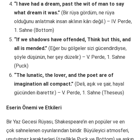
“I have had a dream, past the wit of man to say
what dream it was.”
(Bir rüya gördüm, ne rüya
olduğunu anlatmak insan aklının kârı değil.) – IV. Perde,
1. Sahne (Bottom)
“If we shadows have offended, Think but this, and
all is mended.”
(Eğer bu gölgeler sizi gücendirdiyse,
şöyle düşünün, her şey düzelir.) – V. Perde, 1. Sahne
(Puck)
“The lunatic, the lover, and the poet are of
imagination all compact.”
(Deli, aşık ve şair, hayal
gücünden ibarettir.) – V. Perde, 1. Sahne (Theseus)
Eserin Önemi ve Etkileri
Bir Yaz Gecesi Rüyası, Shakespeare’in en popüler ve en
çok sahnelenen oyunlarından biridir. Büyüleyici atmosferi,
unutulmaz karakterleri (özellikle Puck ve Bottom) ve aşkın