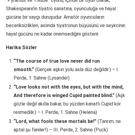
“Pyramus ve Thisbe” oyunu, içinde bir oyun olarak,
Shakespeare’in tiyatro sanatına, oyunculuğa ve hayal
gücüne bir saygı duruşudur. Amatör oyuncuların
beceriksizlikleri, aslında tiyatronun büyüsünü ve seyircinin
hayal gücünü ne kadar önemsediğini gösterir.
Harika Sözler
“The course of true love never did run
smooth.”
(Gerçek aşkın yolu asla düz değildir.) – I.
Perde, 1. Sahne (Lysander)
“Love looks not with the eyes, but with the mind,
And therefore is winged Cupid painted blind.”
(Aşk
gözle değil akılla bakar, bu yüzden kanatlı Cupid kör
resmedilir.) – I. Perde, 1. Sahne (Helena)
“Lord, what fools these mortals be!”
(Tanrım, ne
aptal şu faniler!) – III. Perde, 2. Sahne (Puck)