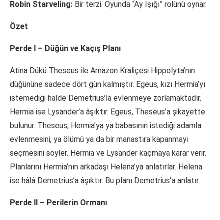
Robin Starveling:
Bir terzi. Oyunda “Ay Işığı” rolünü oynar.
Özet
Perde I – Düğün ve Kaçış Planı
Atina Dükü Theseus ile Amazon Kraliçesi Hippolyta’nın
düğününe sadece dört gün kalmıştır. Egeus, kızı Hermia’yı
istemediği halde Demetrius’la evlenmeye zorlamaktadır.
Hermia ise Lysander’a âşıktır. Egeus, Theseus’a şikayette
bulunur. Theseus, Hermia’ya ya babasının istediği adamla
evlenmesini, ya ölümü ya da bir manastıra kapanmayı
seçmesini söyler. Hermia ve Lysander kaçmaya karar verir.
Planlarını Hermia’nın arkadaşı Helena’ya anlatırlar. Helena
ise hâlâ Demetrius’a âşıktır. Bu planı Demetrius’a anlatır.
Perde II – Perilerin Ormanı