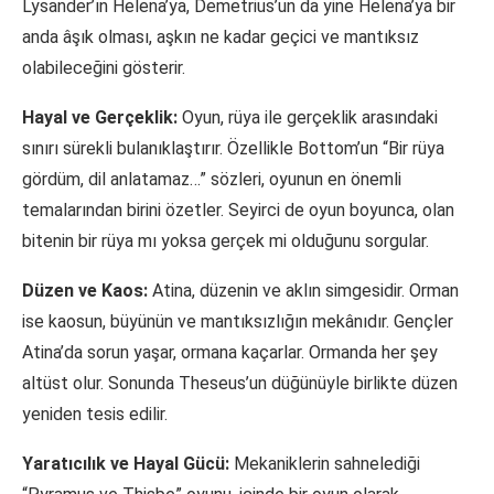
Lysander’ın Helena’ya, Demetrius’un da yine Helena’ya bir
anda âşık olması, aşkın ne kadar geçici ve mantıksız
olabileceğini gösterir.
Hayal ve Gerçeklik:
Oyun, rüya ile gerçeklik arasındaki
sınırı sürekli bulanıklaştırır. Özellikle Bottom’un “Bir rüya
gördüm, dil anlatamaz…” sözleri, oyunun en önemli
temalarından birini özetler. Seyirci de oyun boyunca, olan
bitenin bir rüya mı yoksa gerçek mi olduğunu sorgular.
Düzen ve Kaos:
Atina, düzenin ve aklın simgesidir. Orman
ise kaosun, büyünün ve mantıksızlığın mekânıdır. Gençler
Atina’da sorun yaşar, ormana kaçarlar. Ormanda her şey
altüst olur. Sonunda Theseus’un düğünüyle birlikte düzen
yeniden tesis edilir.
Yaratıcılık ve Hayal Gücü:
Mekaniklerin sahnelediği