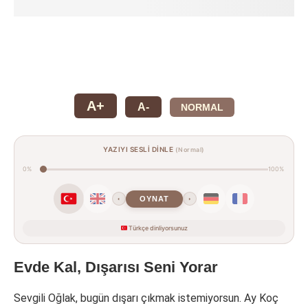
A+
A-
NORMAL
YAZIYI SESLİ DİNLE
(Normal)
0%
100%
OYNAT
‹
›
Türkçe dinliyorsunuz
Evde Kal, Dışarısı Seni Yorar
Sevgili Oğlak, bugün dışarı çıkmak istemiyorsun. Ay Koç