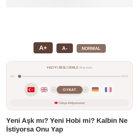
A+
A-
NORMAL
YAZIYI SESLİ DİNLE
(Normal)
0%
100%
OYNAT
‹
›
Türkçe dinliyorsunuz
Yeni Aşk mı? Yeni Hobi mi? Kalbin Ne
İstiyorsa Onu Yap