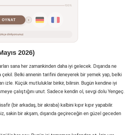
100%
OYNAT
›
rkçe dinliyorsunuz
Mayıs 2026)
arları sana her zamankinden daha iyi gelecek. Dışarıda ne
 çekil. Belki annenin tarifini deneyerek bir yemek yap, belki
ı izle. Küçük mutluluklar birikir, bilirsin. Bugün kendine iyi
şmeye çalıştığını unut. Sadece kendin ol, sevgi dolu Yengeç.
r (bir arkadaş, bir akraba) kalbini kıpır kıpır yapabilir.
essiz, sakin bir akşam, dışarıda geçireceğin en güzel geceden