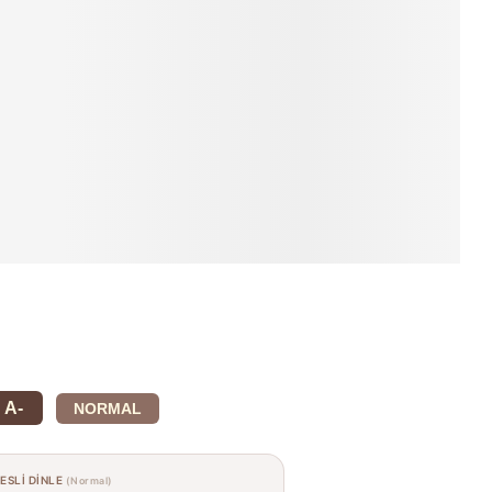
A-
NORMAL
SESLİ DİNLE
(Normal)