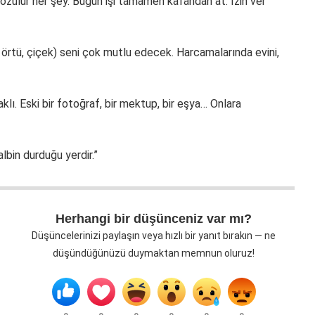
özülür her şey. Bugün işi tamamen kafandan at. İzin ver
 örtü, çiçek) seni çok mutlu edecek. Harcamalarında evini,
lı. Eski bir fotoğraf, bir mektup, bir eşya… Onlara
albin durduğu yerdir.”
Herhangi bir düşünceniz var mı?
Düşüncelerinizi paylaşın veya hızlı bir yanıt bırakın — ne
düşündüğünüzü duymaktan memnun oluruz!