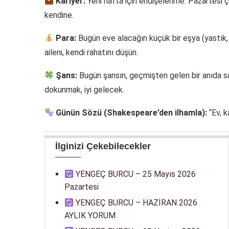
Kariyer:
Yeni hafta için endişelenme. Pazartesi ç
kendine.
Para:
Bugün eve alacağın küçük bir eşya (yastık,
aileni, kendi rahatını düşün.
Şans:
Bugün şansın, geçmişten gelen bir anıda sak
dokunmak, iyi gelecek.
Günün Sözü (Shakespeare’den ilhamla):
“Ev, k
İlginizi Çekebilecekler
YENGEÇ BURCU – 25 Mayıs 2026
Pazartesi
YENGEÇ BURCU – HAZİRAN 2026
AYLIK YORUM