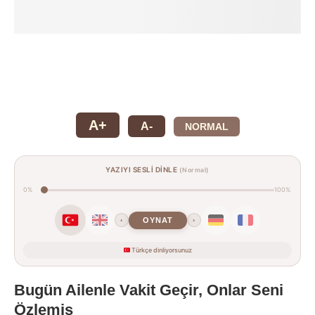
A+
A-
NORMAL
YAZIYI SESLİ DİNLE
(Normal)
0%
100%
OYNAT
‹
›
Türkçe dinliyorsunuz
Bugün Ailenle Vakit Geçir, Onlar Seni
Özlemiş