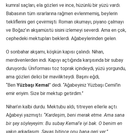
kumral saçları, ela gözleri ve ince, hüzünlü bir yüzü vardı.
Babasının tüm ısrarlarına rağmen evlenmemiş, beylerin
tekliflerini geri çevirmişti. Roman okumayı, piyano çalmayı
ve Boğaz’ın akşamüstü sisini izlemeyi severdi. Ama en çok,
cephedeki mektupları beklerdi. Ağabeylerinden gelen.
O sonbahar akşamı, köşkün kapısı çalındı. Nihan,
merdivenlerden indi. Kapıyı açtığında karşısında bir subay
duruyordu. Üniforması toz toprak içindeydi, yüzü yorgundu,
ama gözleri delici bir mavilikteydi. Başını eğdi,
“Ben
Yüzbaşı Kemal
” dedi. “Ağabeyiniz Yüzbaşı Cemil’in
emir eriyim. Size bir mektup getirdim.”
Nihan’ın kalbi durdu. Mektubu aldı, titreyen ellerle açtı.
Ağabeyi yazmıştı:
“Kardeşim, beni merak etme. Ama sana
bir şey söyleyeyim: Bu subay Kemal’e iyi bak. O benim en
yakın arkadaşım. Savaş bitince onu bana geri ver.”