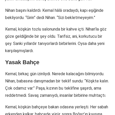
Nihan başını kaldırdı. Kemal hâlâ oradaydı, kapı eşiğinde
bekliyordu. “Girin” dedi Nihan. “Sizi bekletmeyeyim.”
Kemal, köşkün tozlu salonunda bir kahve içti. Nihan’la göz
göze geldiğinde bir şey oldu. Tarifsiz, ani, korkutucu bir
şey. Sanki yıllardır tanıyorlardı birbirlerini. Oysa daha yeni
karşılaşmışlardı.
Yasak Bahçe
Kemal, birkaç gün izinliydi. Nerede kalacağını bilmiyordu.
Nihan, babasına danışmadan bir teklif sundu: “Köşkte kalın.
Çok odamız var.” Paşa, kızının bu teklifine şaşırdı, ama
reddetmedi. Savaş zamanıydı, insanlar birbirine muhtaçtı.
Kemal, köşkün bahçeye bakan odasına yerleşti. Her sabah
erkenden kalkar, bahçede yürür, sonra Boğaz’ın kıyısına