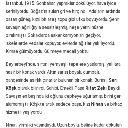
İstanbul, 1915. Sonbahar, yapraklar dökülüyor, hava iyice
serinliyordu. Boğaz’ın suları gri ve hırçındı. Adaların ardında
batan güneş, kızıl bir ateş topu gibi ufku boyuyordu. Şehir
savaşın ağırlığıyla sessizleşmiş, neşe yerini hüzne
bırakmıştı. Sokaklarda asker kamyonları geçiyor,
iskelelerde vedalar kopuyor, evlerde ağıtlar yakılıyordu.
Kimse gülmüyordu. Gülmeye mecali yoktu.
Beylerbeyi’nde, sırtını yemyeşil tepelere yaslamış, yalılara
nazır bir konak vardı. Altın sarısı boyalı, cumbalı,
bahçesinde asırlık çınarlar bulunan bir konak. Burası,
Sarı
Köşk
olarak bilinirdi. Sahibi, Emekli Paşa
Rıfat Zeki Bey
‘di.
Savaşın en başında iki oğlunu cepheye uğurlamış, birini geri
alamamıştı. Köşkte artık sadece paşa, kızı
Nihan
ve birkaç
hizmetli yaşıyordu.
Nihan, yirmi iki yaşındaydı. Uzun boylu, beline kadar dökülen