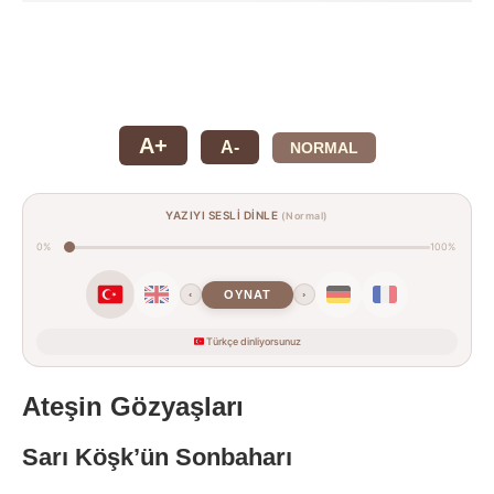
A+
A-
NORMAL
YAZIYI SESLİ DİNLE
(Normal)
0%
100%
OYNAT
‹
›
Türkçe dinliyorsunuz
Ateşin Gözyaşları
Sarı Köşk’ün Sonbaharı