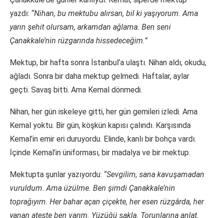
yazdı:
“Nihan, bu mektubu alırsan, bil ki yaşıyorum. Ama
yarın şehit olursam, arkamdan ağlama. Ben seni
Çanakkale’nin rüzgarında hissedeceğim.”
Mektup, bir hafta sonra İstanbul’a ulaştı. Nihan aldı, okudu,
ağladı. Sonra bir daha mektup gelmedi. Haftalar, aylar
geçti. Savaş bitti. Ama Kemal dönmedi.
Nihan, her gün iskeleye gitti, her gün gemileri izledi. Ama
Kemal yoktu. Bir gün, köşkün kapısı çalındı. Karşısında
Kemal’in emir eri duruyordu. Elinde, kanlı bir bohça vardı.
İçinde Kemal’in üniforması, bir madalya ve bir mektup.
Mektupta şunlar yazıyordu:
“Sevgilim, sana kavuşamadan
vuruldum. Ama üzülme. Ben şimdi Çanakkale’nin
toprağıyım. Her bahar açan çiçekte, her esen rüzgârda, her
yanan ateşte ben varım. Yüzüğü sakla. Torunlarına anlat.