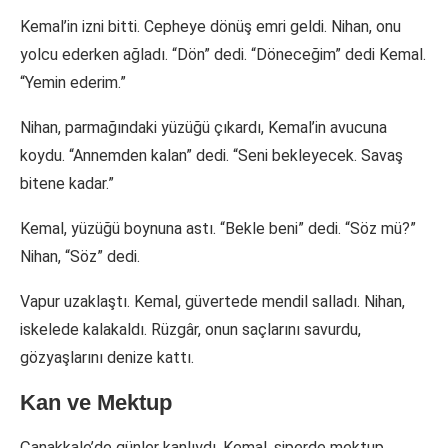
Kemal’in izni bitti. Cepheye dönüş emri geldi. Nihan, onu
yolcu ederken ağladı. “Dön” dedi. “Döneceğim” dedi Kemal.
“Yemin ederim.”
Nihan, parmağındaki yüzüğü çıkardı, Kemal’in avucuna
koydu. “Annemden kalan” dedi. “Seni bekleyecek. Savaş
bitene kadar.”
Kemal, yüzüğü boynuna astı. “Bekle beni” dedi. “Söz mü?”
Nihan, “Söz” dedi.
Vapur uzaklaştı. Kemal, güvertede mendil salladı. Nihan,
iskelede kalakaldı. Rüzgâr, onun saçlarını savurdu,
gözyaşlarını denize kattı.
Kan ve Mektup
Çanakkale’de günler kanlıydı. Kemal, siperde mektup