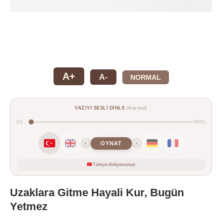
A+
A-
NORMAL
YAZIYI SESLİ DİNLE
(Normal)
0%
100%
OYNAT
‹
›
Türkçe dinliyorsunuz
Uzaklara Gitme Hayali Kur, Bugün
Yetmez