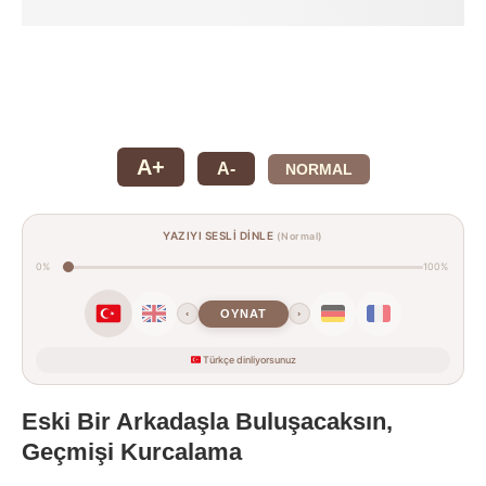
A+
A-
NORMAL
YAZIYI SESLİ DİNLE
(Normal)
0%
100%
OYNAT
‹
›
Türkçe dinliyorsunuz
Eski Bir Arkadaşla Buluşacaksın,
Geçmişi Kurcalama