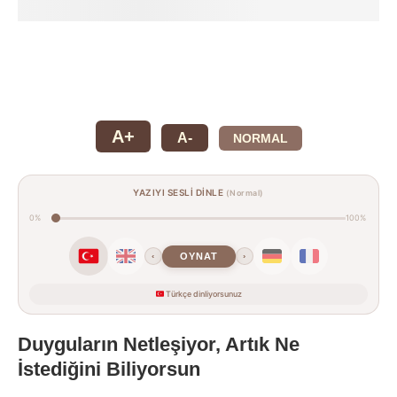
A+
A-
NORMAL
YAZIYI SESLİ DİNLE
(Normal)
0%
100%
OYNAT
‹
›
Türkçe dinliyorsunuz
Duyguların Netleşiyor, Artık Ne
İstediğini Biliyorsun