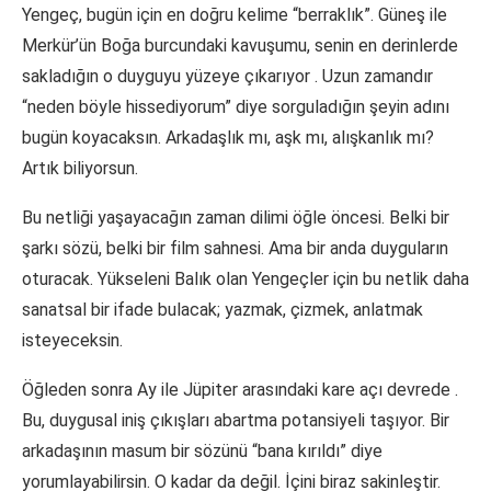
Yengeç, bugün için en doğru kelime “berraklık”. Güneş ile
Merkür’ün Boğa burcundaki kavuşumu, senin en derinlerde
sakladığın o duyguyu yüzeye çıkarıyor
. Uzun zamandır
“neden böyle hissediyorum” diye sorguladığın şeyin adını
bugün koyacaksın. Arkadaşlık mı, aşk mı, alışkanlık mı?
Artık biliyorsun.
Bu netliği yaşayacağın zaman dilimi öğle öncesi. Belki bir
şarkı sözü, belki bir film sahnesi. Ama bir anda duyguların
oturacak. Yükseleni Balık olan Yengeçler için bu netlik daha
sanatsal bir ifade bulacak; yazmak, çizmek, anlatmak
isteyeceksin.
Öğleden sonra Ay ile Jüpiter arasındaki kare açı devrede
.
Bu, duygusal iniş çıkışları abartma potansiyeli taşıyor. Bir
arkadaşının masum bir sözünü “bana kırıldı” diye
yorumlayabilirsin. O kadar da değil. İçini biraz sakinleştir.